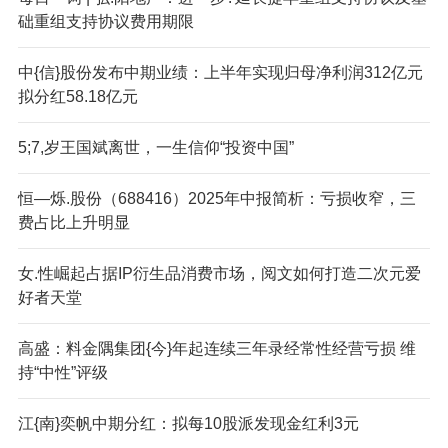
础重组支持协议费用期限
中{信}股份发布中期业绩：上半年实现归母净利润312亿元
拟分红58.18亿元
5;7,岁王国斌离世，一生信仰“投资中国”
恒—烁.股份（688416）2025年中报简析：亏损收窄，三
费占比上升明显
女.性崛起占据IP衍生品消费市场，阅文如何打造二次元爱
好者天堂
高盛：料金隅集团{今}年起连续三年录经常性经营亏损 维
持“中性”评级
江{南}奕帆中期分红：拟每10股派发现金红利3元