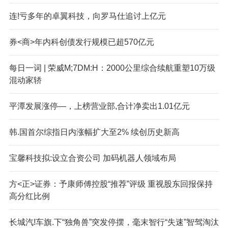
连!亏多年的卓翼科技，向罗马仕追讨上亿元
券<商>年内科创债发行规模已超570亿元
每日一词 | 荣威M;7DM:H：2000公里综合续航重塑10万级
混动家轿
平潭发展涨停—，上榜营业部,合计净卖出1.01亿元
韩.国首尔综指日内涨幅扩大至2% 续创历史新高
宝馨科技拟:设立合资公司 加码机器人领域布局
方<正>证券：予康师傅控股“推荐”评级 重视股东回报保持
高分红比例
长城汽!车旗.下“独角兽”突发停摆，毫末智行“失速”智驾淘汰