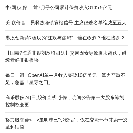
中{国}太保,：前7月子公司累计保费收入3145.9亿元
美,联储官—员释放谨慎宽松信号 主席候选名单缩减至五人
港股创新药?板块的“狂欢与崩塌”：谁在收割？谁在接盘？
【国泰?海通非银刘欣琦团队】交易因素导致板块超跌，继
续看好非银板块
每日一词 | OpenAI单—月收入突破10亿美元！算力严重不
足，急需「星际之门」
高乐股份24{日}股价直线.涨停，晚间公告第一大股东筹划
控制权变更
格力股东会<，>董明珠已“少说话”，仅在交流环节才第一次
拿起话筒