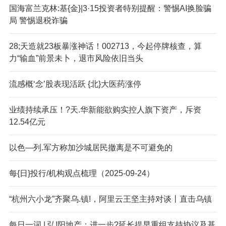
国海富兰克林:基{金}|3·15投资者特别提醒：警惕AI换脸骗
局 警惕退税诈骗
28;天造就23板暴涨神话！002713，今起停牌核查，算
力“输血”前景未卜，退市风险依旧当头
流感概‘念’股表现活跃 {北}大医药涨停
业绩持续承压！?天.华新能欲购实控人旗下资产，斥资
12.54亿元
以色—列.军方称加沙城居民撤离是不可避免的
每{日}投行/机构观点梳理（2025-09-24）
“杭州六小龙”齐聚乌.镇!，阿里云王坚主持对谈丨直击乌镇
每日一词 | 弘!阳地产：进一步?延长提早重组支持协议及基