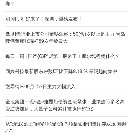
赛？
刚,刚，利好来了！深圳，重磅发布！
低度!酒行业上市公司董秘观察：50(含)岁以上是主力 青岛
啤酒董秘张瑞祥59岁年龄最大
每日一词 | 国产{G}P‘U’第一股来了！摩尔线程凭什么？
同兴科技最新股东户数!环比下降9.18.% 筹码趋向集中
微导纳米09月15?日主力大幅流入
金地集团：现<金>难覆短债资金流紧张，业绩连亏多名高
管逆势加薪，大量子公司累计被执行超2亿
从";亲,民酒王"到光瓶酒配角？顺鑫农业销量库存双压“难顺
心”