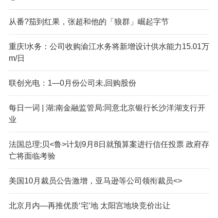
从番?茄到红果，张超和他的「狼群」崛起字节
重庆!水务：公司收购渝江水务将新增设计供水能力15.01万
m/日
联创光电：1—0月份公司未,回购股份
每日一词 | 湖:南金融监管局:同意北京银行长沙洋湖支行开
业
法国总理;贝<鲁>计划9月8日就预算案进行信任投票 政府存
亡将面临考验
美国10月裁员公告激增，亚马逊等公司领衔裁员<>
北京月内—再推优质‘宅’地 太阳宫地块竞价出让