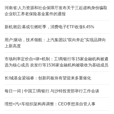
河南省:人力资源和社会保障厅发布关于三起虚构身份骗取
企业职工养老保险基金案件的通报
新机潮启:幕或引燃旺季，消费电子ETF收涨6.45%
用户;驱动，技术领航：上汽集团以“双向奔赴”实现品牌向
上新高度
市场利率定价自<律>机制：工!商银行等15家金融机构被遴
选为核心成员 农发行等1536家金融机构被吸收为基础成员
长!城基金梁福睿：创新药板块有望迎来多重催化
每日一词 | 中国工!商银行.与沙特投资部举行工作会谈
理想<汽>车组织架构再调整：CEO李想亲自管人事