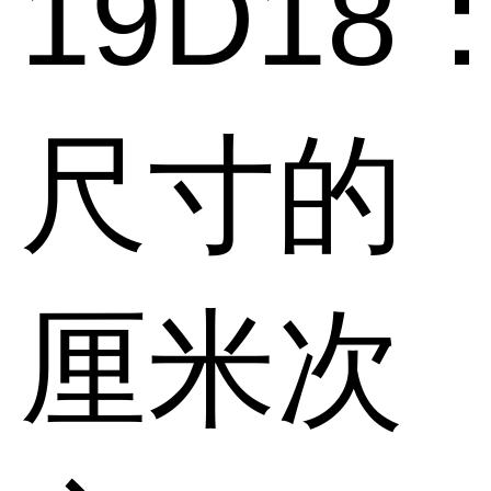
19D18
尺寸的
厘米次