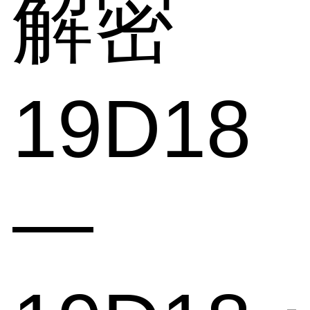
解密
19D18
—