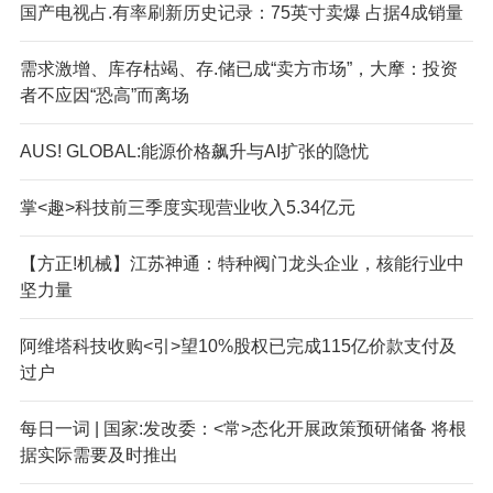
国产电视占.有率刷新历史记录：75英寸卖爆 占据4成销量
需求激增、库存枯竭、存.储已成“卖方市场”，大摩：投资
者不应因“恐高”而离场
AUS! GLOBAL:能源价格飙升与AI扩张的隐忧
掌<趣>科技前三季度实现营业收入5.34亿元
【方正!机械】江苏神通：特种阀门龙头企业，核能行业中
坚力量
阿维塔科技收购<引>望10%股权已完成115亿价款支付及
过户
每日一词 | 国家:发改委：<常>态化开展政策预研储备 将根
据实际需要及时推出