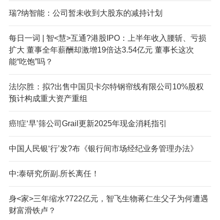
瑞?纳智能：公司暂未收到大股东的减持计划
每日一词 | 智<慧>互通?港股IPO：上半年收入腰斩、亏损
扩大 董事全年薪酬却激增19倍达3.54亿元 董事长这次
能“吃饱”吗？
法!尔胜：拟?出售中国贝卡尔特钢帘线有限公司10%股权
预计构成重大资产重组
癌!症‘早’筛公司Grail更新2025年现金消耗指引
中国人民银‘行’发?布《银行间市场经纪业务管理办法》
中:泰研究所副.所长离任！
身<家>三年缩水?722亿元，智飞生物蒋仁生父子为何遭遇
财富滑铁卢？