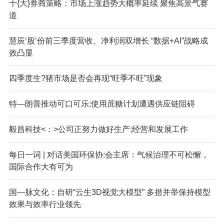
十{大}券商策略：市场上涨趋势大概率延续 聚焦高景气赛
道
慧辰‘股’份前三季度营收、净利润双增长 “数据+AI”战略成
效凸显
四季度生?猪市场是否会再现“旺季不旺”现象
特—朗普推动可口可乐;使用蔗糖计划遭遇供应链阻碍
毅昌科技<：>公司正努力做好生产;经营和发展工作
每日一词 | 对话美国环保协:会主席：气候治理不可松懈，
国际合作大有可为
国—脉文化：自研“云生3D视觉大模型” 多措并举保持模型
效果与效率行业领先