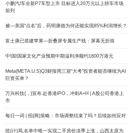
小鹏汽!车全新P7车型上市 目标进入20万元以上轿车市场
前列
被—美国“点名”后，药明康德为何还能实现85%利润增长？
富士康已搭建苹果—折叠屏专属生产线：屏幕无折痕
中!国!国家文化产业预期中期溢利净额约1800万港元
Meta(META.U.S)Q3财报周三迎“大考”投资者能否继续为AI
巨资买单？
万兴科技{，}宣布.赴香港IPO，冲刺A+H | A股公司香港上
市
每日一词 | 招{商}策略：市场调整结束了吗？后续如何应对
统{计}局,名单中唯一实现二手房价淡季上涨，山西太原为