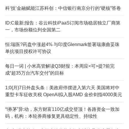
科‘技’金融赋能江苏科创：中信银行南京分行的“硬核”答卷
ID:C最新;报告：谷云科技iPaaS订阅市场稳居独立厂商第
一，市场份额位列全国第二
恒:瑞医?药盘中涨超4% 与印度Glenmark签署瑞康曲妥珠
单抗项目授权许可协议
每日一词 | 小米高管解读Q3财报：本周应<可>提?前完
成“超35万台汽车交付”的目标
1;0{月}7日外盘头条：美政府停摆进入第六天 美国将对中
重型卡车征收关税 OpenAI拟入股AMD 金价剑指4000美元
“!券茅”异:动，东方财富110亿成交登顶！各路资金一致加
码，机构：本轮券商修复更具稳定性、持续性