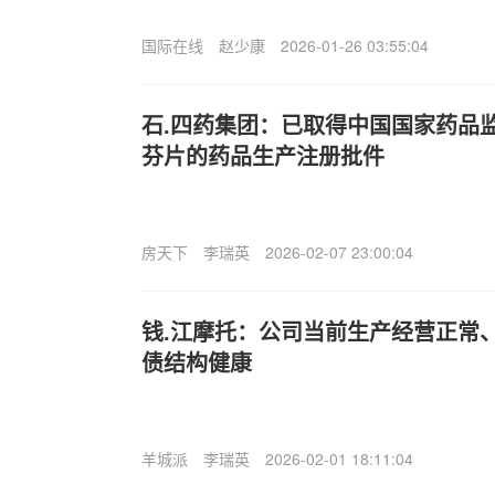
国际在线
赵少康
2026-01-26 03:55:04
石.四药集团：已取得中国国家药品
芬片的药品生产注册批件
房天下
李瑞英
2026-02-07 23:00:04
钱.江摩托：公司当前生产经营正常
债结构健康
羊城派
李瑞英
2026-02-01 18:11:04