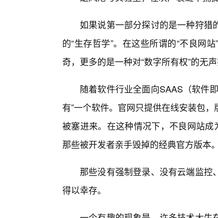
如果说第一部分探讨的是一种狩猎
的“生存哲学”。在这些所谓的“不良网
奇，更多的是一种对“数字所有权”的无
随着软件行业全面向SAAS（软件
有”一个软件。官网只提供在线安装包，
被塞进来。在这种情况下，不良网站成为
那些被开发者亲手毁掉的经典官方版本
那些没有强制登录、没有云端监控、
得以幸存。
一个有趣的现象是，许多技术大牛