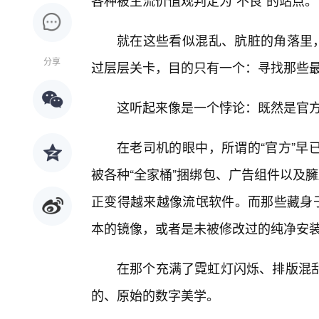
各种被主流价值观判定为“不良”的站点。
就在这些看似混乱、肮脏的角落里，
分享
过层层关卡，目的只有一个：寻找那些最纯
这听起来像是一个悖论：既然是官
在老司机的眼中，所谓的“官方”早
被各种“全家桶”捆绑包、广告组件以及
正变得越来越像流氓软件。而那些藏身于
本的镜像，或者是未被修改过的纯净安
在那个充满了霓虹灯闪烁、排版混
的、原始的数字美学。