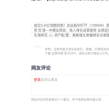
成交3,4!亿领跑同类！创业板50ETF（159949
茶‘百’道—中期业绩会：收入增长运营提效 业绩
东海研究 <|> 资产配;置：美联储主席偏鸽言论
声明：证券时报力求信息真实、准确，文章提及内
下载“证券时报”官方APP，或关注官方微信公众
网友评论
登录
后可以发言
网友评论仅供其表达个人看法，并不表明证券时报立场