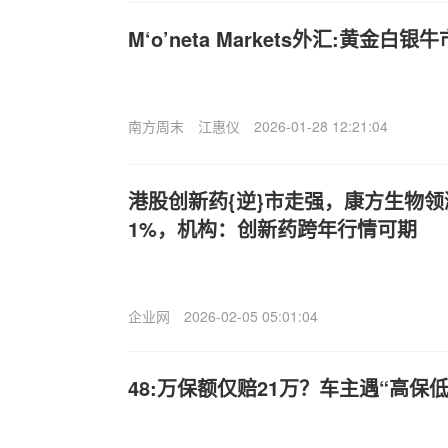
M‘o’neta Markets外汇:黄金
南方周末
江惠仪
2026-01-28 12:21:04
港股创新药{逆}市走强，康方生物领涨
1%，机构：创新药跨年行情可期
企业网
2026-02-05 05:01:04
48:万保额仅赔21万？车主遇“高保