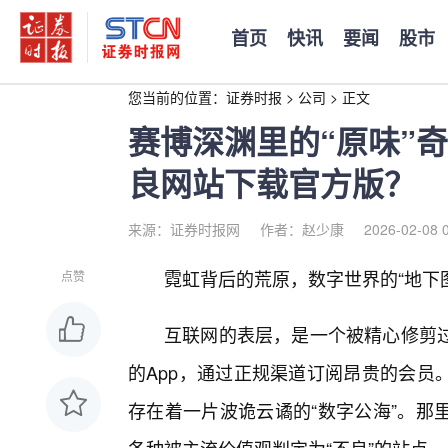
首页
快讯
要闻
股市
您当前的位置：
证券时报
>
公司
>
正文
赛博深渊里的“原味”
良网站下载官方版？
来源：证券时报网
作者：赵少康
2026-02-08 
霓虹背后的荒原，数字世界的“地下
点赞
互联网的表层，是一个被精心修剪
的App，通过正规渠道订阅昂贵的会员
存在着一片波诡云谲的“数字公海”。那