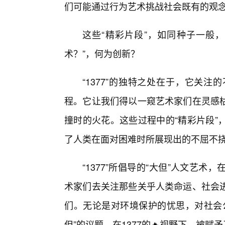
们可能通过行为艺术挑战社会既有的观
这些“精彩片段”，如同种子一般
术？”，何为创新？
“1377”的独特之处在于，它关
程。它让我们得以一窥艺术家们在灵感
撞时的火花。这些过程中的“精彩片段”
了人类在面对困难时所展现出的不屈不
“1377”所倡导的“大但”人文艺
术家们去关注那些关乎人类命运、社会
们。无论是对环境保护的忧思，对社会
但”的议题，在1377的🔥视野下，被赋