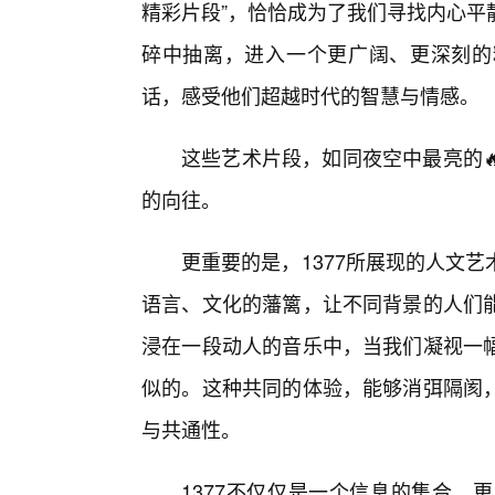
精彩片段”，恰恰成为了我们寻找内心平
碎中抽离，进入一个更广阔、更深刻的
话，感受他们超越时代的智慧与情感。
这些艺术片段，如同夜空中最亮的
的向往。
更重要的是，1377所展现的人文
语言、文化的藩篱，让不同背景的人们
浸在一段动人的音乐中，当我们凝视一
似的。这种共同的体验，能够消弭隔阂
与共通性。
1377不仅仅是一个信息的集合，