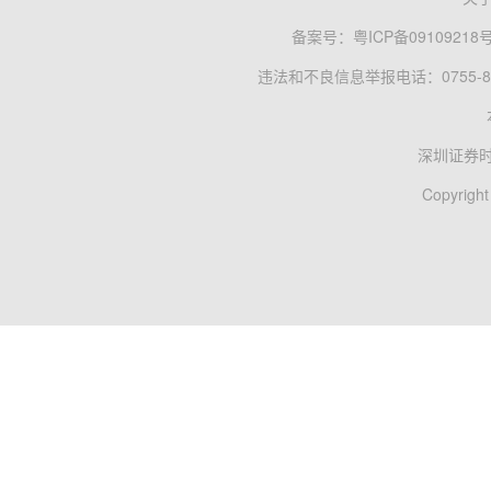
备案号：
粤ICP备09109218
违法和不良信息举报电话：0755-83
深圳证券
Copyright