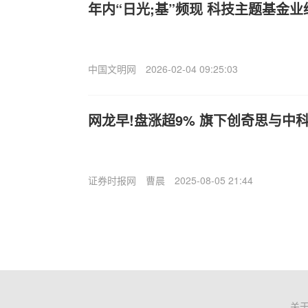
年内“日光;基”频现 科技主题基金业
中国文明网
2026-02-04 09:25:03
网龙早!盘涨超9% 旗下创奇思与中
证券时报网
曹晨
2025-08-05 21:44
关