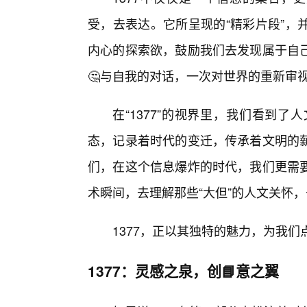
受，去表达。它所呈现的“精彩片段”，
内心的探索欲，鼓励我们去发现属于自
🤔与自我的对话，一次对世界的重新审
在“1377”的视界里，我们看到
态，记录着时代的变迁，传承着文明的
们，在这个信息爆炸的时代，我们更需
术瞬间，去理解那些“大但”的人文关怀
1377，正以其独特的魅力，为我
1377：灵感之泉，创📘意之翼