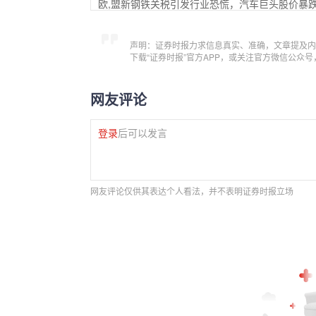
欧,盟新钢铁关税引发行业恐慌，汽车巨头股价暴
声明：证券时报力求信息真实、准确，文章提及内
下载“证券时报”官方APP，或关注官方微信公众
网友评论
登录
后可以发言
网友评论仅供其表达个人看法，并不表明证券时报立场