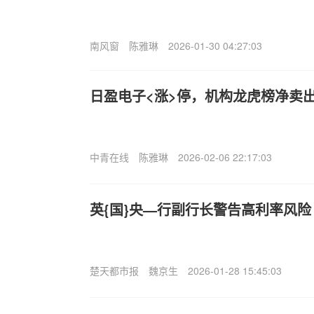
南风窗
陈雅琳
2026-01-30 04:27:03
日盈电子<涨>停，机构龙虎榜净卖出6
中青在线
陈雅琳
2026-02-06 22:17:03
英{国}央—行副行长警告高利率风险
楚天都市报
魏京生
2026-01-28 15:45:03