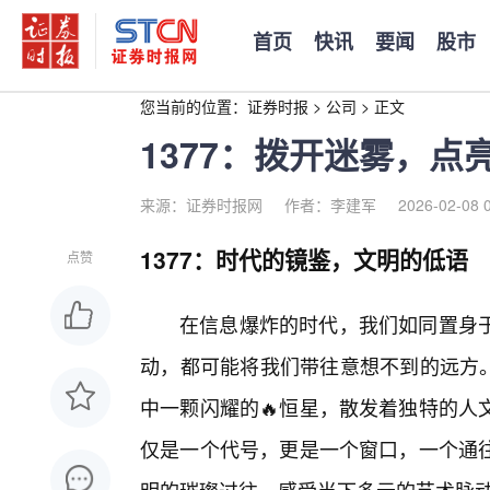
首页
快讯
要闻
股市
您当前的位置：
证券时报
>
公司
>
正文
1377：拨开迷雾，
来源：证券时报网
作者：李建军
2026-02-08 
1377：时代的镜鉴，文明的低语
点赞
在信息爆炸的时代，我们如同置身
动，都可能将我们带往意想不到的远方。
中一颗闪耀的🔥恒星，散发着独特的人
仅是一个代号，更是一个窗口，一个通